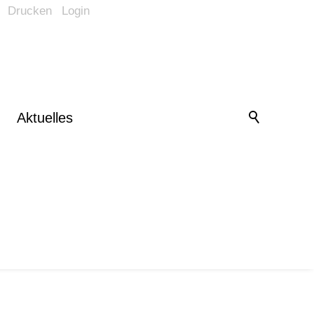
Drucken
Login
Barrierefrei-Menü
Powered by Weblication® CMS
Schrift
Normal
Groß
Sehr groß
Kontrast
Aktuelles
Normal
Stark
Bilder
Anzeigen
Ausblenden
Vorlesen
Vorlesen starten
Vorlesen pausieren
Stoppen