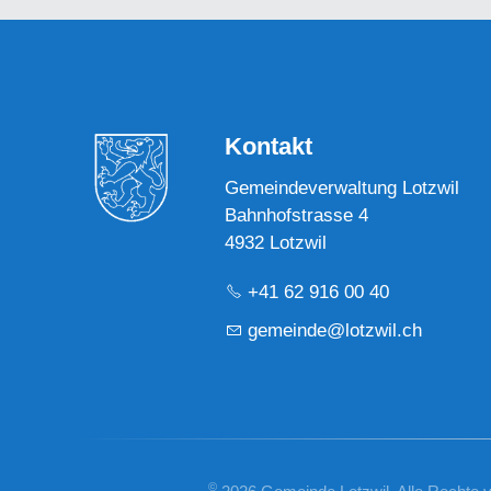
Kontakt
Gemeindeverwaltung Lotzwil
Bahnhofstrasse 4
4932 Lotzwil
+41 62 916 00 40
g
m
nd
l
tzw
l
ch
©