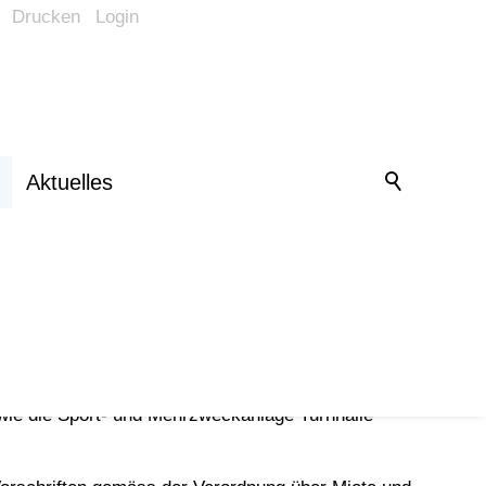
Drucken
Login
Barrierefrei-Menü
Powered by Weblication® CMS
Schrift
Normal
Groß
Sehr groß
Kontrast
Aktuelles
Normal
Stark
Bilder
Anzeigen
Ausblenden
Vorlesen
Vorlesen starten
Vorlesen pausieren
Stoppen
wie die Sport- und Mehrzweckanlage Turnhalle