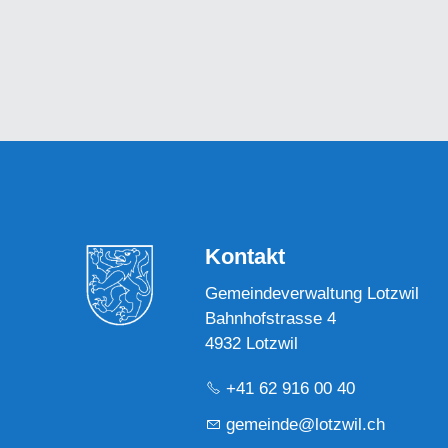
Kontakt
Gemeindeverwaltung Lotzwil
Bahnhofstrasse 4
4932 Lotzwil
+41 62 916 00 40
g
m
nd
l
tzw
l
ch