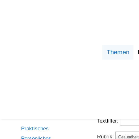
Themen
Leben
Themen
Themen
Textfilter:
Praktisches
Rubrik:
Gesundheit 
Persönliches