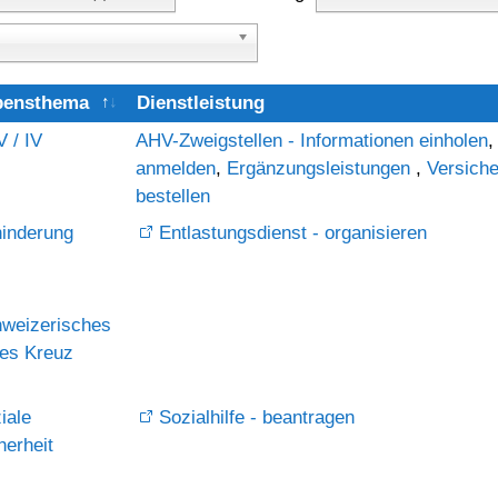
bensthema
Dienstleistung
 / IV
AHV-Zweigstellen - Informationen einholen
,
anmelden
,
Ergänzungsleistungen
,
Versiche
bestellen
inderung
Entlastungsdienst - organisieren
weizerisches
es Kreuz
iale
Sozialhilfe - beantragen
herheit