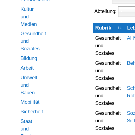
Kultur
Abteilung:
-
und
Medien
Rubrik
Le
Gesundheit
Gesundheit
AHV
und
und
Soziales
Soziales
Bildung
Gesundheit
Beh
Arbeit
und
Umwelt
Soziales
und
Gesundheit
Sch
Bauen
und
Rot
Mobilität
Soziales
Sicherheit
Gesundheit
Soz
und
Sic
Staat
Soziales
und