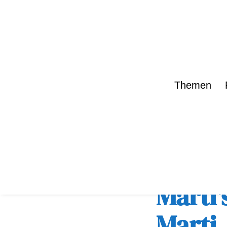
Themen
zurück zur Übe
Marti'
Marti