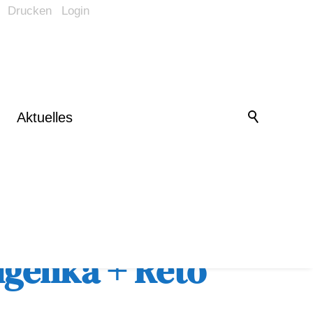
Drucken
Login
Barrierefrei-Menü
Powered by Weblication® CMS
Schrift
Normal
Groß
Sehr groß
Kontrast
Aktuelles
Normal
Stark
Bilder
Anzeigen
Ausblenden
Vorlesen
Vorlesen starten
Vorlesen pausieren
ngelika + Reto
Stoppen