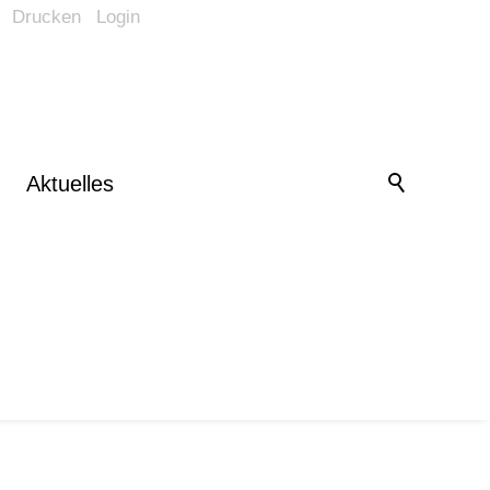
Drucken
Login
Barrierefrei-Menü
Powered by Weblication® CMS
Schrift
Normal
Groß
Sehr groß
Kontrast
Aktuelles
Normal
Stark
Bilder
Anzeigen
Ausblenden
Vorlesen
Vorlesen starten
Vorlesen pausieren
Stoppen