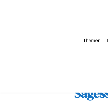
Themen
zurück zur Übe
Säges