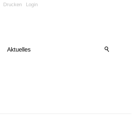
Drucken
Login
Barrierefrei-Menü
Powered by Weblication® CMS
Schrift
Normal
Groß
Sehr groß
Kontrast
Aktuelles
Normal
Stark
Bilder
Anzeigen
Ausblenden
Vorlesen
Vorlesen starten
Vorlesen pausieren
Stoppen