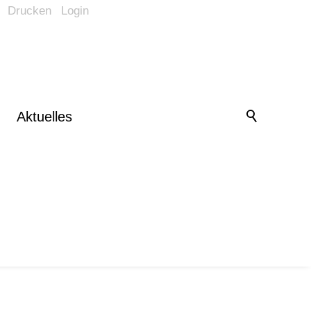
Drucken
Login
Barrierefrei-Menü
Powered by Weblication® CMS
Schrift
Normal
Groß
Sehr groß
Kontrast
Aktuelles
Normal
Stark
Bilder
Anzeigen
Ausblenden
Vorlesen
Vorlesen starten
Vorlesen pausieren
Stoppen