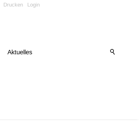
Drucken
Login
Barrierefrei-Menü
Powered by Weblication® CMS
Schrift
Normal
Groß
Sehr groß
Kontrast
Aktuelles
Normal
Stark
Bilder
Anzeigen
Ausblenden
Vorlesen
Vorlesen starten
Vorlesen pausieren
Stoppen