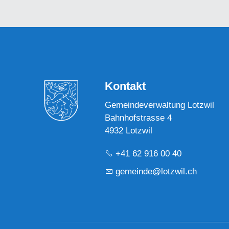
Kontakt
Gemeindeverwaltung Lotzwil
Bahnhofstrasse 4
4932 Lotzwil
+41 62 916 00 40
g
m
nd
l
tzw
l
ch