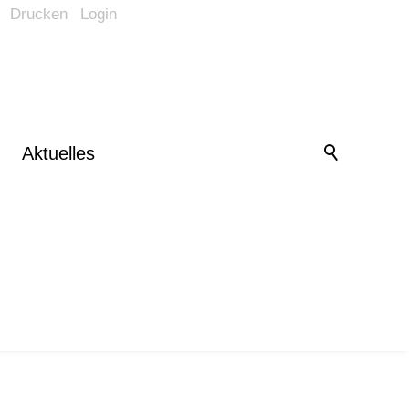
Drucken
Login
Barrierefrei-Menü
Powered by Weblication® CMS
Schrift
Normal
Groß
Sehr groß
Kontrast
Aktuelles
Normal
Stark
Bilder
Anzeigen
Ausblenden
Vorlesen
Vorlesen starten
Vorlesen pausieren
Stoppen