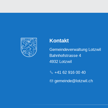
Kontakt
Gemeindeverwaltung Lotzwil
Bahnhofstrasse 4
4932 Lotzwil
+41 62 916 00 40
g
m
nd
l
tzw
l
ch