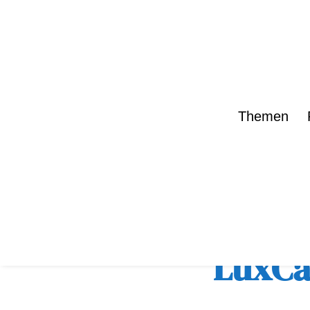
Themen
zurück zur Übe
LuxCar