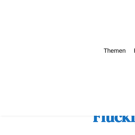
Themen
zurück zur Übe
Flück