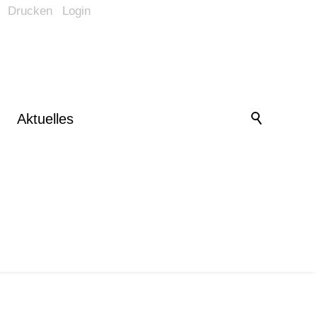
Drucken
Login
Barrierefrei-Menü
Powered by Weblication® CMS
Schrift
Normal
Groß
Sehr groß
Kontrast
Aktuelles
Normal
Stark
Bilder
Anzeigen
Ausblenden
Vorlesen
Vorlesen starten
Vorlesen pausieren
Stoppen