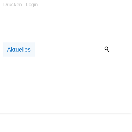
Drucken
Login
Barrierefrei-Menü
Powered by Weblication® CMS
Schrift
Normal
Groß
Sehr groß
Kontrast
Aktuelles
Normal
Stark
Bilder
Anzeigen
Ausblenden
Vorlesen
hof ab 2026
Vorlesen starten
Vorlesen pausieren
Stoppen