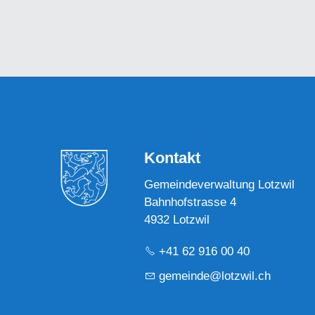
Kontakt
Gemeindeverwaltung Lotzwil
Bahnhofstrasse 4
4932 Lotzwil
+41 62 916 00 40
g
m
nd
l
tzw
l
ch