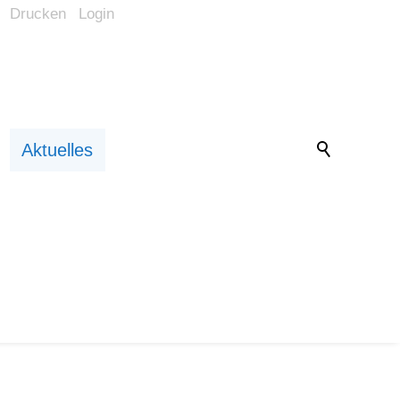
Drucken
Login
Barrierefrei-Menü
Powered by Weblication® CMS
Schrift
Normal
Groß
Sehr groß
Kontrast
Aktuelles
Normal
Stark
Bilder
Anzeigen
Ausblenden
Vorlesen
Vorlesen starten
Vorlesen pausieren
Stoppen