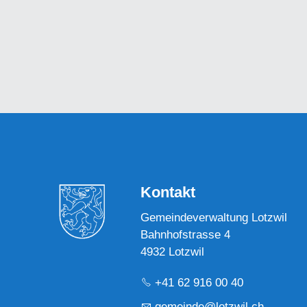
Kontakt
Gemeindeverwaltung Lotzwil
Bahnhofstrasse 4
4932 Lotzwil
+41 62 916 00 40
g
m
nd
l
tzw
l
ch